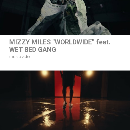
MIZZY MILES "WORLDWIDE" feat.
WET BED GANG
music video