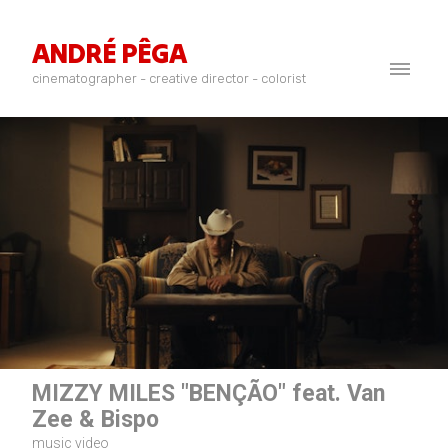
ANDRÉ PÊGA
cinematographer - creative director - colorist
MIZZY MILES "BENÇÃO" feat. Van
Zee & Bispo
music video